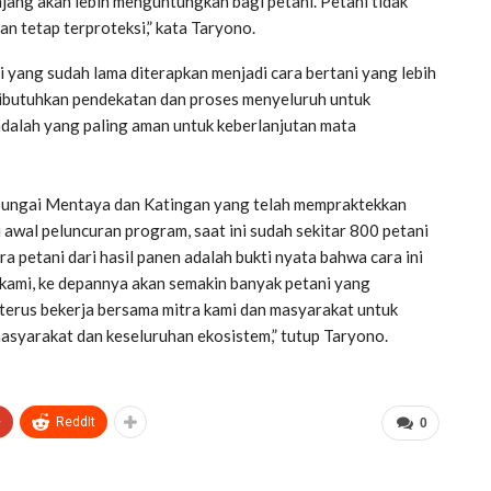
njang akan lebih menguntungkan bagi petani. Petani tidak
n tetap terproteksi,” kata Taryono.
 yang sudah lama diterapkan menjadi cara bertani yang lebih
ibutuhkan pendekatan dan proses menyeluruh untuk
lah yang paling aman untuk keberlanjutan mata
r Sungai Mentaya dan Katingan yang telah mempraktekkan
 awal peluncuran program, saat ini sudah sekitar 800 petani
a petani dari hasil panen adalah bukti nyata bahwa cara ini
ami, ke depannya akan semakin banyak petani yang
erus bekerja bersama mitra kami dan masyarakat untuk
asyarakat dan keseluruhan ekosistem,” tutup Taryono.
+
ReddIt
0