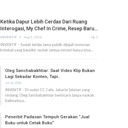
Ketika Dapur Lebih Cerdas Dari Ruang
Interogasi, My Chef In Crime, Resep Baru…
INVENTIF
Aug 5, 2026
0
INVENTIF – Sudah terlalu lama publik dijejali tontonan
kriminal yang berpikir seolah semua misteri hanya bisa…
Oleg Sanchabakhtiar: Saat Video Klip Bukan
Lagi Sekadar Konten, Tapi…
Jul 26, 2026
INVENTIF - Di sudut CC Cafe, Jakarta Selatan yang
rindang, Oleg Sanchabakhtiar berbicara tanpa naskah.
Kalimatnya…
Penerbit Padasan Tempuh Gerakan “Jual
Buku untuk Cetak Buku”