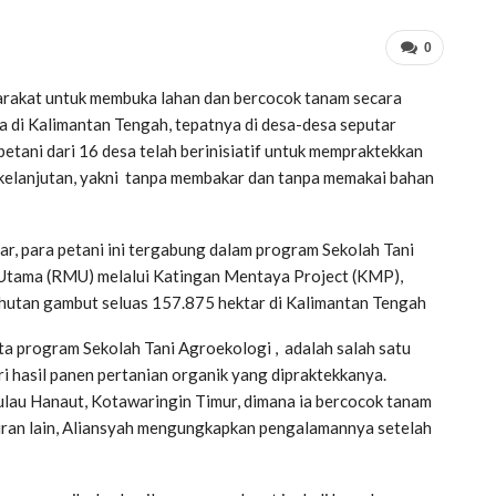
0
arakat untuk membuka lahan dan bercocok tanam secara
a di Kalimantan Tengah, tepatnya di desa-desa seputar
etani dari 16 desa telah berinisiatif untuk mempraktekkan
kelanjutan, yakni tanpa membakar dan tanpa memakai bahan
ar, para petani ini tergabung dalam program Sekolah Tani
Utama (RMU) melalui Katingan Mentaya Project (KMP),
m hutan gambut seluas 157.875 hektar di Kalimantan Tengah
ta program Sekolah Tani Agroekologi , adalah salah satu
i hasil panen pertanian organik yang dipraktekkanya.
lau Hanaut, Kotawaringin Timur, dimana ia bercocok tanam
ayuran lain, Aliansyah mengungkapkan pengalamannya setelah