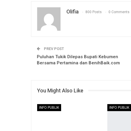
Olifia
800 Posts
0 Comments
PREV POST
Puluhan Tukik Dilepas Bupati Kebumen
Bersama Pertamina dan BenihBaik.com
You Might Also Like
INFO PUBLIK
INFO PUBLIK