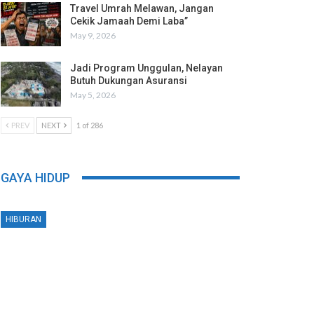
Travel Umrah Melawan, Jangan
Cekik Jamaah Demi Laba”
May 9, 2026
Jadi Program Unggulan, Nelayan
Butuh Dukungan Asuransi
May 5, 2026
PREV
NEXT
1 of 286
GAYA HIDUP
HIBURAN