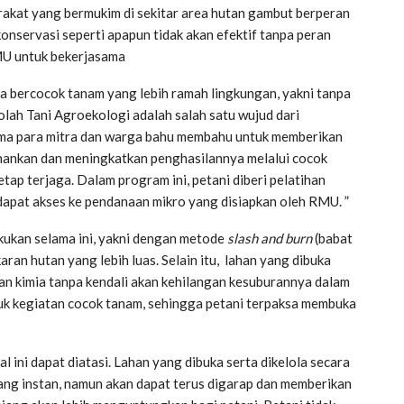
akat yang bermukim di sekitar area hutan gambut berperan
onservasi seperti apapun tidak akan efektif tanpa peran
MU untuk bekerjasama
a bercocok tanam yang lebih ramah lingkungan, yakni tanpa
ah Tani Agroekologi adalah salah satu wujud dari
sama para mitra dan warga bahu membahu untuk memberikan
ahankan dan meningkatkan penghasilannya melalui cocok
ap terjaga. Dalam program ini, petani diberi pelatihan
dapat akses ke pendanaan mikro yang disiapkan oleh RMU. ”
akukan selama ini, yakni dengan metode
slash and burn
(babat
aran hutan yang lebih luas. Selain itu, lahan yang dibuka
n kimia tanpa kendali akan kehilangan kesuburannya dalam
ntuk kegiatan cocok tanam, sehingga petani terpaksa membuka
l ini dapat diatasi. Lahan yang dibuka serta dikelola secara
ng instan, namun akan dapat terus digarap dan memberikan