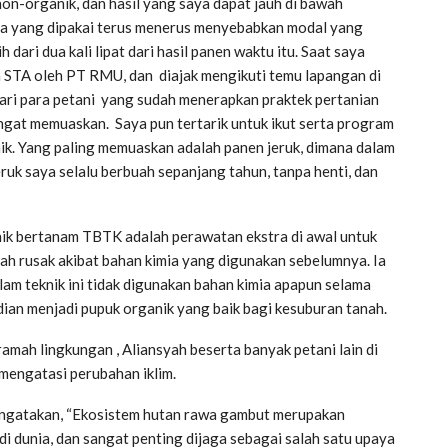
on-organik, dan hasil yang saya dapat jauh di bawah
mia yang dipakai terus menerus menyebabkan modal yang
dari dua kali lipat dari hasil panen waktu itu. Saat saya
 STA oleh PT RMU, dan diajak mengikuti temu lapangan di
 dari para petani yang sudah menerapkan praktek pertanian
ngat memuaskan. Saya pun tertarik untuk ikut serta program
aik. Yang paling memuaskan adalah panen jeruk, dimana dalam
eruk saya selalu berbuah sepanjang tahun, tanpa henti, dan
nik bertanam TBTK adalah perawatan ekstra di awal untuk
h rusak akibat bahan kimia yang digunakan sebelumnya. Ia
am teknik ini tidak digunakan bahan kimia apapun selama
an menjadi pupuk organik yang baik bagi kesuburan tanah.
ah lingkungan , Aliansyah beserta banyak petani lain di
 mengatasi perubahan iklim.
atakan, “Ekosistem hutan rawa gambut merupakan
i dunia, dan sangat penting dijaga sebagai salah satu upaya