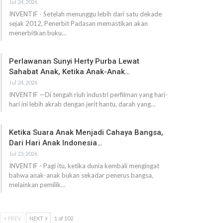
Jul 24, 2026
INVENTIF - Setelah menunggu lebih dari satu dekade
sejak 2012, Penerbit Padasan memastikan akan
menerbitkan buku…
Perlawanan Sunyi Herty Purba Lewat
Sahabat Anak, Ketika Anak-Anak…
Jul 24, 2026
INVENTIF —Di tengah riuh industri perfilman yang hari-
hari ini lebih akrab dengan jerit hantu, darah yang…
Ketika Suara Anak Menjadi Cahaya Bangsa,
Dari Hari Anak Indonesia…
Jul 23, 2026
INVENTIF - Pagi itu, ketika dunia kembali mengingat
bahwa anak-anak bukan sekadar penerus bangsa,
melainkan pemilik…
PREV
NEXT
1 of 102