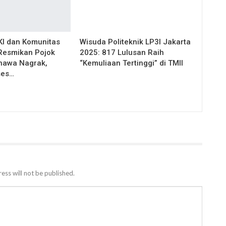
I dan Komunitas
Wisuda Politeknik LP3I Jakarta
Resmikan Pojok
2025: 817 Lulusan Raih
nawa Nagrak,
“Kemuliaan Tertinggi” di TMII
ses…
ess will not be published.