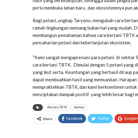
hasil yang berkelanjutan, sehingga dalam jangka pa
perlu membuka lahan baru , dan ekosistemnya pun aka
Bagi petani, ungkap Taryono, mengubah cara bertani
ramah lingkungan memang bukan hal yang mudah. D
membangun pemahaman bahwa cara bertani TBTK ada
pencaharian petani dan keberlanjutan ekosistem.
“Kami sangat mengapresiasi para petani di sekita
cara bertani TBTK. Dimulai dengan 5 petani yang di
yang ikut serta. Keuntungan yang berhasil diraup par
dapat membuahkan hasil yang memuaskan. Harapan k
mempraktekkan TBTK, dan kami berkomitmen untuk t
menciptakan dampak positif yang lebih besar bagi m
#bertaniTBTK
#petani
Share
Facebook
Twitter
Google