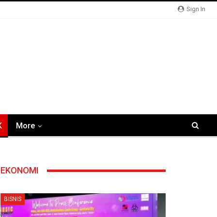
Sign In
K
More
EKONOMI
BISNIS