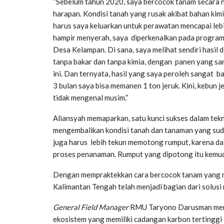
“Sebelum tahun 2020, saya bercocok tanam secara n
harapan. Kondisi tanah yang rusak akibat bahan ki
harus saya keluarkan untuk perawatan mencapai lebih 
hampir menyerah, saya diperkenalkan pada program
Desa Kelampan. Di sana, saya melihat sendiri hasil
tanpa bakar dan tanpa kimia, dengan panen yang sa
ini. Dan ternyata, hasil yang saya peroleh sangat b
3 bulan saya bisa memanen 1 ton jeruk. Kini, kebun j
tidak mengenal musim.”
Aliansyah memaparkan, satu kunci sukses dalam tek
mengembalikan kondisi tanah dan tanaman yang suda
juga harus lebih tekun memotong rumput, karena dal
proses penanaman. Rumput yang dipotong itu kemudi
Dengan mempraktekkan cara bercocok tanam yang ram
Kalimantan Tengah telah menjadi bagian dari solusi
General Field Manager
RMU Taryono Darusman meng
ekosistem yang memiliki cadangan karbon tertinggi d