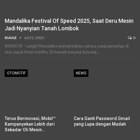
Mandalika Festival Of Speed 2025, Saat Deru Mesin
Jadi Nyanyian Tanah Lombok
RIANZ
Jul 21, 2025
0
INVENTIF - Langit Mandalika memantulkan cahaya yang gemerlap di
atas aspal hitam berliku. Di bawah bayang-bayang…
OTOMOTIF
NEWS
Terus Berinovasi, Mobil™
Cara Ganti Password Gmail
Kampanyekan Lebih dari
yang Lupa dengan Mudah
Sekadar Oli Mesin…