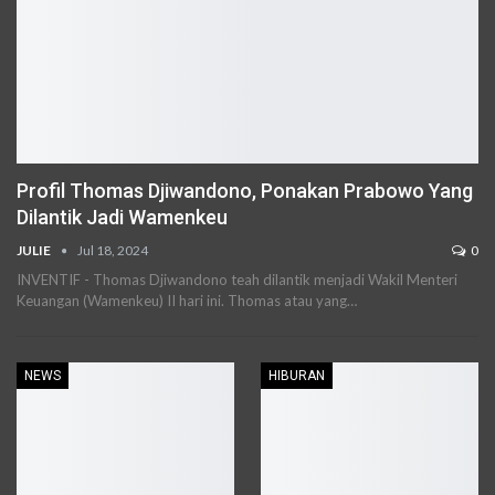
Profil Thomas Djiwandono, Ponakan Prabowo Yang
Dilantik Jadi Wamenkeu
JULIE
Jul 18, 2024
0
INVENTIF - Thomas Djiwandono teah dilantik menjadi Wakil Menteri
Keuangan (Wamenkeu) II hari ini. Thomas atau yang
…
NEWS
HIBURAN