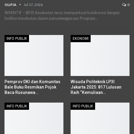
OLIFIA
Jul 17, 2026
0
INVENTIF – BPJS Kesehatan terus memperkuat kolaborasi dengan
fasilitas kesehatan dalam penyelenggaraan Program…
INFO PUBLIK
EKONOMI
Pemprov DKI dan Komunitas
Wisuda Politeknik LP3I
Bale Buku Resmikan Pojok
Jakarta 2025: 817 Lulusan
Baca Rusunawa…
Raih “Kemuliaan…
INFO PUBLIK
INFO PUBLIK