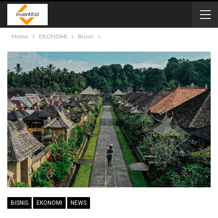
Home
EKONOMI
Bisnis
BISNIS
EKONOMI
NEWS