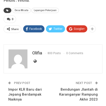
Penulis : Vinolla.
Desa Wisata
Lapangan Pekerjaan
0
Share
Facebook
Twitter
Google+
Olifia
800 Posts
0 Comments
PREV POST
NEXT POST
Impor KLR Baru dari
Bendungan Jlantah di
Jepang Berdampak
Karanganyar Rampung
Naiknya
Akhir 2023