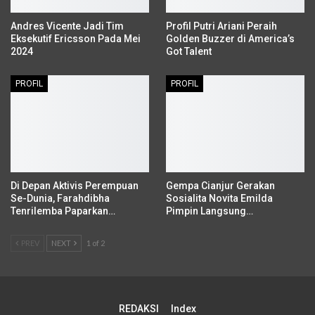
Andres Vicente Jadi Tim
Profil Putri Ariani Peraih
Eksekutif Ericsson Pada Mei
Golden Buzzer di America’s
2024
Got Talent
PROFIL
PROFIL
Di Depan Aktivis Perempuan
Gempa Cianjur Gerakan
Se-Dunia, Farahdibha
Sosialita Novita Emilda
Tenrilemba Paparkan…
Pimpin Langsung…
PREV
NEXT
1 of 2
REDAKSI
Index