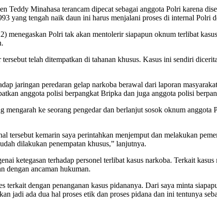
rjen Teddy Minahasa terancam dipecat sebagai anggota Polri karena dis
 yang tengah naik daun ini harus menjalani proses di internal Polri
2022) menegaskan Polri tak akan mentolerir siapapun oknum terlibat k
h.
tersebut telah ditempatkan di tahanan khusus. Kasus ini sendiri dice
ap jaringan peredaran gelap narkoba berawal dari laporan masyarakat 
tkan anggota polisi berpangkat Bripka dan juga anggota polisi berpan
g mengarah ke seorang pengedar dan berlanjut sosok oknum anggota 
ar hal tersebut kemarin saya perintahkan menjemput dan melakukan peme
sudah dilakukan penempatan khusus,” lanjutnya.
ai ketegasan terhadap personel terlibat kasus narkoba. Terkait kasus
utan dengan ancaman hukuman.
s terkait dengan penanganan kasus pidananya. Dari saya minta siapapun
an jadi ada dua hal proses etik dan proses pidana dan ini tentunya se