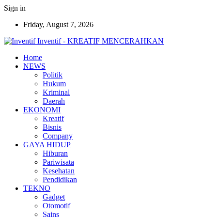
Sign in
Friday, August 7, 2026
Inventif - KREATIF MENCERAHKAN
Home
NEWS
Politik
Hukum
Kriminal
Daerah
EKONOMI
Kreatif
Bisnis
Company
GAYA HIDUP
Hiburan
Pariwisata
Kesehatan
Pendidikan
TEKNO
Gadget
Otomotif
Sains