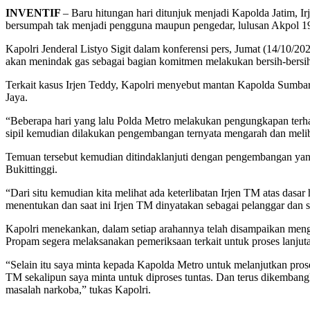
INVENTIF
– Baru hitungan hari ditunjuk menjadi Kapolda Jatim, I
bersumpah tak menjadi pengguna maupun pengedar, lulusan Akpol 1993
Kapolri Jenderal Listyo Sigit dalam konferensi pers, Jumat (14/10/
akan menindak gas sebagai bagian komitmen melakukan bersih-bersi
Terkait kasus Irjen Teddy, Kapolri menyebut mantan Kapolda Sumbar 
Jaya.
“Beberapa hari yang lalu Polda Metro melakukan pengungkapan terhad
sipil kemudian dilakukan pengembangan ternyata mengarah dan meliba
Temuan tersebut kemudian ditindaklanjuti dengan pengembangan yan
Bukittinggi.
“Dari situ kemudian kita melihat ada keterlibatan Irjen TM atas das
menentukan dan saat ini Irjen TM dinyatakan sebagai pelanggar dan 
Kapolri menekankan, dalam setiap arahannya telah disampaikan mengen
Propam segera melaksanakan pemeriksaan terkait untuk proses lanj
“Selain itu saya minta kepada Kapolda Metro untuk melanjutkan prose
TM sekalipun saya minta untuk diproses tuntas. Dan terus dikembangk
masalah narkoba,” tukas Kapolri.