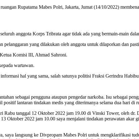
di ruangan Rupatama Mabes Polri, Jakarta, Jumat (14/10/2022) membe
 seluruh anggota Korps Tribrata agar tidak ada yang bermain-main dal
 pelanggaran yang dilakukan oleh anggota untuk dilaporkan dan pasti 
 Ketua Komisi III, Ahmad Sahroni.
 kepada wartawan.
nformasi hal yang sama, salah satunya politisi Fraksi Gerindra Habib
 bantahan sebagai pengguna ataupun pengedar narkoba. Isu sebagai peng
ositif lantaran tindakan medis yang diterimanya selama dua hari di r
ari Rabu tanggal 12 Oktober 2022 jam 19.00 di Vinski Tower, oleh dr. De
 13 Oktober 2022 jam 10.00 saya menjalani tindakan perawatan akar gig
tra, saya langsung ke Divpropam Mabes Polri untuk mengklarifikasi