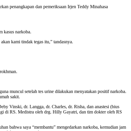
narkan penangkapan dan pemeriksaan Irjen Teddy Minahasa
am kasus narkoba.
akan kami tindak tegas itu,” tandasnya.
urokhman.
guna muncul setelah tes urine dilakukan menyatakan positif narkoba.
umah sakit.
by Vinski, dr. Langga, dr. Charles, dr. Risha, dan anastesi (bius
i di RS. Medistra oleh drg. Hilly Gayatri, dan tim dokter oleh RS
 tuduhan bahwa saya “membantu” mengedarkan narkoba, kemudian jam