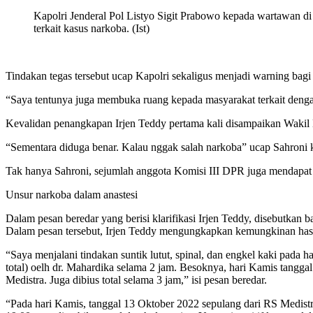
Kapolri Jenderal Pol Listyo Sigit Prabowo kepada wartawan 
terkait kasus narkoba. (Ist)
Tindakan tegas tersebut ucap Kapolri sekaligus menjadi warning bagi
“Saya tentunya juga membuka ruang kepada masyarakat terkait dengan
Kevalidan penangkapan Irjen Teddy pertama kali disampaikan Wakil
“Sementara diduga benar. Kalau nggak salah narkoba” ucap Sahroni
Tak hanya Sahroni, sejumlah anggota Komisi III DPR juga mendapat i
Unsur narkoba dalam anastesi
Dalam pesan beredar yang berisi klarifikasi Irjen Teddy, disebutkan
Dalam pesan tersebut, Irjen Teddy mengungkapkan kemungkinan hasil p
“Saya menjalani tindakan suntik lutut, spinal, dan engkel kaki pada h
total) oelh dr. Mahardika selama 2 jam. Besoknya, hari Kamis tanggal
Medistra. Juga dibius total selama 3 jam,” isi pesan beredar.
“Pada hari Kamis, tanggal 13 Oktober 2022 sepulang dari RS Medis