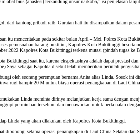
am obat bius (anastesi) terkandung unsur narkoba,” isi penjelasan lanju
h dari kantong pribadi raib. Guratan hati itu disampaikan dalam pesan
san itu menceritakan pada sekitar bulan April – Mei, Polres Kota Buk
oses pemusnahan barang bukti ini, Kapolres Kota Bukittinggi beserta 
er 2022 Kapolres Kota Bukittinggi terkena mutasi (pindah tugas ke B
Bukittinggi saat itu, karena ekspektasinya adalah dapat prestasi dan
tipe) Saya sebagai Kapolda disebut telah memberikan perintah penyisiha
hubungi oleh seorang perempuan bernama Anita alias Linda. Sosok ini 
tnya rugi hampir 20 M untuk biaya operasi penangkapan di Laut China 
gemukakan Linda meminta dirinya melanjutkan kerja sama dengan menj
nggupi permintaan tersebuut dan menawarkan untuk berkenalan dengan
dap Linda yang akan dilakukan oleh Kapolres Kota Bukittinggi.
aat dibohongi selama operasi penangkapan di Laut China Selatan dan 