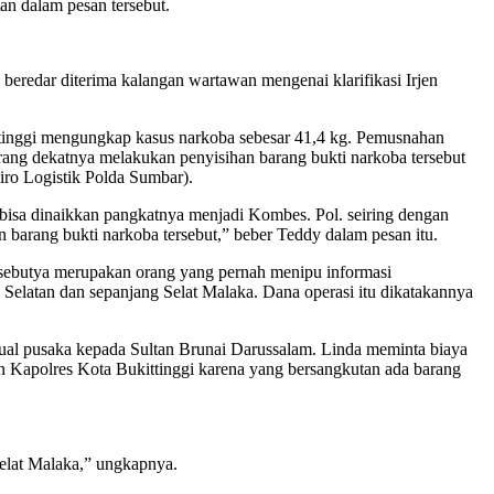
tan dalam pesan tersebut.
 beredar diterima kalangan wartawan mengenai klarifikasi Irjen
ittinggi mengungkap kasus narkoba sebesar 41,4 kg. Pemusnahan
orang dekatnya melakukan penyisihan barang bukti narkoba tersebut
iro Logistik Polda Sumbar).
 bisa dinaikkan pangkatnya menjadi Kombes. Pol. seiring dengan
n barang bukti narkoba tersebut,” beber Teddy dalam pesan itu.
disebutya merupakan orang yang pernah menipu informasi
Selatan dan sepanjang Selat Malaka. Dana operasi itu dikatakannya
ual pusaka kepada Sultan Brunai Darussalam. Linda meminta biaya
 Kapolres Kota Bukittinggi karena yang bersangkutan ada barang
Selat Malaka,” ungkapnya.