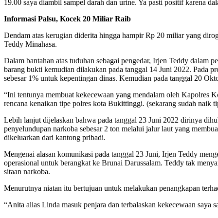
19.00 saya diambil sampel darah dan urine. Ya pasti positif karena dal
Informasi Palsu, Kocek 20 Miliar Raib
Dendam atas kerugian diderita hingga hampir Rp 20 miliar yang dirogo
Teddy Minahasa.
Dalam bantahan atas tuduhan sebagai pengedar, Irjen Teddy dalam pe
barang bukti kemudian dilakukan pada tanggal 14 Juni 2022. Pada pr
sebesar 1% untuk kepentingan dinas. Kemudian pada tanggal 20 Oktob
“Ini tentunya membuat kekecewaan yang mendalam oleh Kapolres Kota 
rencana kenaikan tipe polres kota Bukittinggi. (sekarang sudah naik 
Lebih lanjut dijelaskan bahwa pada tanggal 23 Juni 2022 dirinya di
penyelundupan narkoba sebesar 2 ton melalui jalur laut yang membua
dikeluarkan dari kantong pribadi.
Mengenai alasan komunikasi pada tanggal 23 Juni, Irjen Teddy men
operasional untuk berangkat ke Brunai Darussalam. Teddy tak menya
sitaan narkoba.
Menurutnya niatan itu bertujuan untuk melakukan penangkapan terha
“Anita alias Linda masuk penjara dan terbalaskan kekecewaan saya s