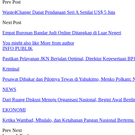
Prev Post
Waste4Change Dapat Pendanaan Seri A Senilai US$ 5 Juta
Next Post
Empat Buronan Bandar Judi Online Ditangkap di Luar Negeri
You might also like
More from author
INFO PUBLIK
Pastikan Pelayanan JKN Berjalan Optimal, Direktur Kepesertaan B
Kriminal
Pesawat Dibakar dan Pilotnya Tewas di Yahukimo, Menko Polkam: 
NEWS
Dari Ruang Diskusi Menuju Organisasi Nasional, Begini Awal Berd
EKONOMI
Ketika Wambad, Mbulalo, dan Ketahanan Pangan Nasional Bertemu
Prev
Next