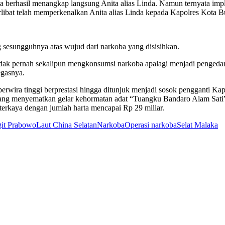
 berhasil menangkap langsung Anita alias Linda. Namun ternyata impl
terlibat telah memperkenalkan Anita alias Linda kepada Kapolres Kota B
g sesungguhnya atas wujud dari narkoba yang disisihkan.
ak pernah sekalipun mengkonsumsi narkoba apalagi menjadi pengedar
egasnya.
perwira tinggi berprestasi hingga ditunjuk menjadi sosok pengganti Kap
 yang menyematkan gelar kehormatan adat “Tuangku Bandaro Alam Sati
terkaya dengan jumlah harta mencapai Rp 29 miliar.
igit Prabowo
Laut China Selatan
Narkoba
Operasi narkoba
Selat Malaka