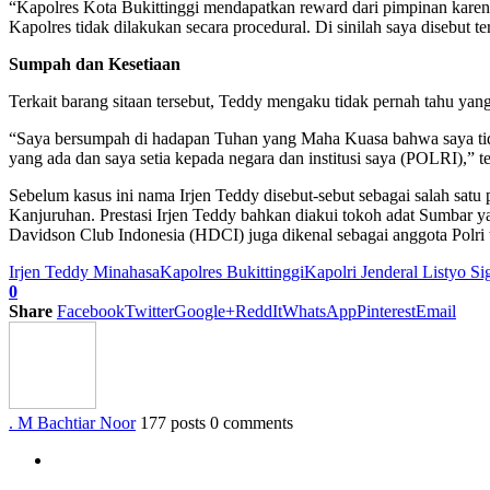
“Kapolres Kota Bukittinggi mendapatkan reward dari pimpinan karena
Kapolres tidak dilakukan secara procedural. Di sinilah saya disebut 
Sumpah dan Kesetiaan
Terkait barang sitaan tersebut, Teddy mengaku tidak pernah tahu yan
“Saya bersumpah di hadapan Tuhan yang Maha Kuasa bahwa saya tid
yang ada dan saya setia kepada negara dan institusi saya (POLRI),” t
Sebelum kasus ini nama Irjen Teddy disebut-sebut sebagai salah satu 
Kanjuruhan. Prestasi Irjen Teddy bahkan diakui tokoh adat Sumbar
Davidson Club Indonesia (HDCI) juga dikenal sebagai anggota Polri 
Irjen Teddy Minahasa
Kapolres Bukittinggi
Kapolri Jenderal Listyo S
0
Share
Facebook
Twitter
Google+
ReddIt
WhatsApp
Pinterest
Email
. M Bachtiar Noor
177 posts
0 comments