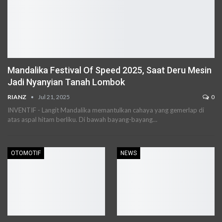
Mandalika Festival Of Speed 2025, Saat Deru Mesin
Jadi Nyanyian Tanah Lombok
RIANZ
Jul 21, 2025
0
INVENTIF - Langit Mandalika memantulkan cahaya yang gemerlap di
atas aspal hitam berliku. Di bawah bayang-bayang…
OTOMOTIF
NEWS