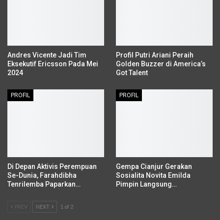
Andres Vicente Jadi Tim
Profil Putri Ariani Peraih
Eksekutif Ericsson Pada Mei
Golden Buzzer di America’s
2024
Got Talent
PROFIL
PROFIL
Di Depan Aktivis Perempuan
Gempa Cianjur Gerakan
Se-Dunia, Farahdibha
Sosialita Novita Emilda
Tenrilemba Paparkan…
Pimpin Langsung…
PREV
NEXT
1 of 2