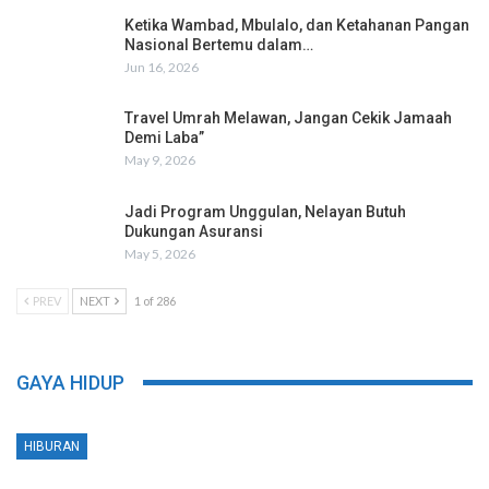
Ketika Wambad, Mbulalo, dan Ketahanan Pangan
Nasional Bertemu dalam…
Jun 16, 2026
Travel Umrah Melawan, Jangan Cekik Jamaah
Demi Laba”
May 9, 2026
Jadi Program Unggulan, Nelayan Butuh
Dukungan Asuransi
May 5, 2026
PREV
NEXT
1 of 286
GAYA HIDUP
HIBURAN