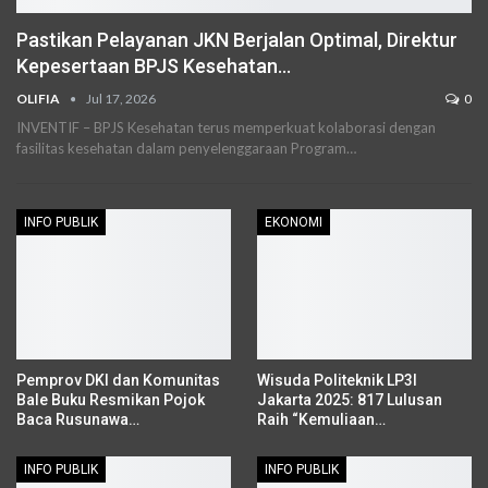
Pastikan Pelayanan JKN Berjalan Optimal, Direktur
Kepesertaan BPJS Kesehatan…
OLIFIA
Jul 17, 2026
0
INVENTIF – BPJS Kesehatan terus memperkuat kolaborasi dengan
fasilitas kesehatan dalam penyelenggaraan Program…
INFO PUBLIK
EKONOMI
Pemprov DKI dan Komunitas
Wisuda Politeknik LP3I
Bale Buku Resmikan Pojok
Jakarta 2025: 817 Lulusan
Baca Rusunawa…
Raih “Kemuliaan…
INFO PUBLIK
INFO PUBLIK