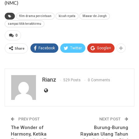
(NMC)
film drama percintaan
kisah nyata
Mawar de Jongh
sampai titik terakhirmu
0
Share
Facebook
Twitter
Google+
Rianz
529 Posts
0 Comments
PREV POST
NEXT POST
The Wonder of
Burung-Burung
Harmony, Ketika
Rayakan Ulang Tahun