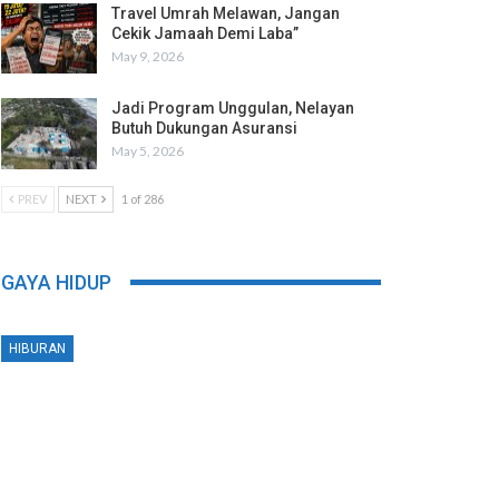
Travel Umrah Melawan, Jangan
Cekik Jamaah Demi Laba”
May 9, 2026
Jadi Program Unggulan, Nelayan
Butuh Dukungan Asuransi
May 5, 2026
PREV
NEXT
1 of 286
GAYA HIDUP
HIBURAN