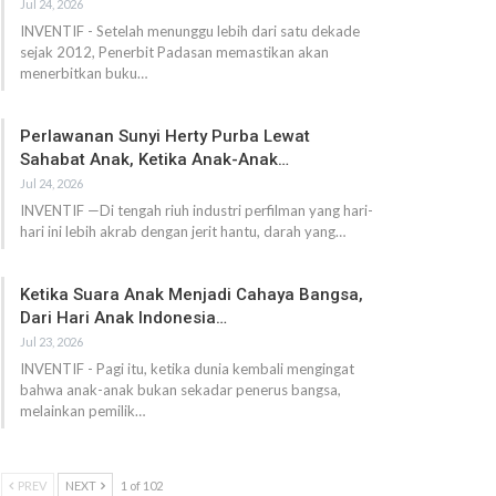
Jul 24, 2026
INVENTIF - Setelah menunggu lebih dari satu dekade
sejak 2012, Penerbit Padasan memastikan akan
menerbitkan buku…
Perlawanan Sunyi Herty Purba Lewat
Sahabat Anak, Ketika Anak-Anak…
Jul 24, 2026
INVENTIF —Di tengah riuh industri perfilman yang hari-
hari ini lebih akrab dengan jerit hantu, darah yang…
Ketika Suara Anak Menjadi Cahaya Bangsa,
Dari Hari Anak Indonesia…
Jul 23, 2026
INVENTIF - Pagi itu, ketika dunia kembali mengingat
bahwa anak-anak bukan sekadar penerus bangsa,
melainkan pemilik…
PREV
NEXT
1 of 102