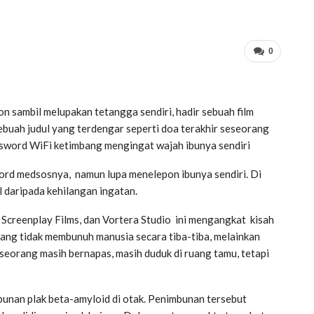
0
n sambil melupakan tetangga sendiri, hadir sebuah film
Sebuah judul yang terdengar seperti doa terakhir seseorang
ssword WiFi ketimbang mengingat wajah ibunya sendiri
word medsosnya, namun lupa menelepon ibunya sendiri. Di
l daripada kehilangan ingatan.
, Screenplay Films, dan Vortera Studio ini mengangkat kisah
ang tidak membunuh manusia secara tiba-tiba, melainkan
seseorang masih bernapas, masih duduk di ruang tamu, tetapi
bunan plak beta-amyloid di otak. Penimbunan tersebut