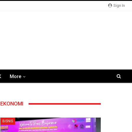
Sign In
K
More
EKONOMI
BISNIS