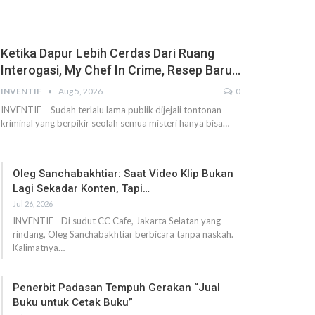
Ketika Dapur Lebih Cerdas Dari Ruang
Interogasi, My Chef In Crime, Resep Baru…
INVENTIF
Aug 5, 2026
0
INVENTIF – Sudah terlalu lama publik dijejali tontonan
kriminal yang berpikir seolah semua misteri hanya bisa…
Oleg Sanchabakhtiar: Saat Video Klip Bukan
Lagi Sekadar Konten, Tapi…
Jul 26, 2026
INVENTIF - Di sudut CC Cafe, Jakarta Selatan yang
rindang, Oleg Sanchabakhtiar berbicara tanpa naskah.
Kalimatnya…
Penerbit Padasan Tempuh Gerakan “Jual
Buku untuk Cetak Buku”