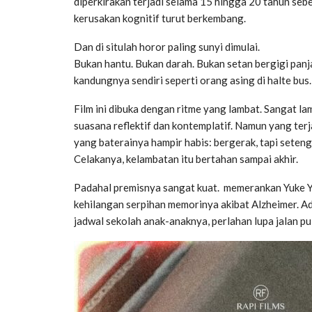
diperkirakan terjadi selama 15 hingga 20 tahun seb
kerusakan kognitif turut berkembang.
Dan di situlah horor paling sunyi dimulai.
Bukan hantu. Bukan darah. Bukan setan bergigi pa
kandungnya sendiri seperti orang asing di halte bus.
Film ini dibuka dengan ritme yang lambat. Sangat 
suasana reflektif dan kontemplatif. Namun yang terj
yang baterainya hampir habis: bergerak, tapi seten
Celakanya, kelambatan itu bertahan sampai akhir.
Padahal premisnya sangat kuat. memerankan Yuke Yo
kehilangan serpihan memorinya akibat Alzheimer. Ad
jadwal sekolah anak-anaknya, perlahan lupa jalan pu