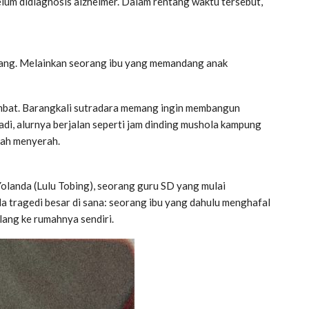
elum didiagnosis alzheimer. Dalam rentang waktu tersebut,
njang. Melainkan seorang ibu yang memandang anak
lambat. Barangkali sutradara memang ingin membangun
adi, alurnya berjalan seperti jam dinding mushola kampung
gah menyerah.
landa (Lulu Tobing), seorang guru SD yang mulai
a tragedi besar di sana: seorang ibu yang dahulu menghafal
lang ke rumahnya sendiri.