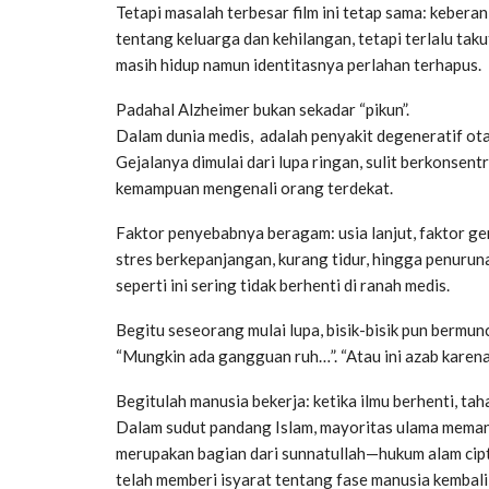
Tetapi masalah terbesar film ini tetap sama: kebera
tentang keluarga dan kehilangan, tetapi terlalu ta
masih hidup namun identitasnya perlahan terhapus.
Padahal Alzheimer bukan sekadar “pikun”.
Dalam dunia medis, adalah penyakit degeneratif ot
Gejalanya dimulai dari lupa ringan, sulit berkonsen
kemampuan mengenali orang terdekat.
Faktor penyebabnya beragam: usia lanjut, faktor ge
stres berkepanjangan, kurang tidur, hingga penuruna
seperti ini sering tidak berhenti di ranah medis.
Begitu seseorang mulai lupa, bisik-bisik pun bermun
“Mungkin ada gangguan ruh…”. “Atau ini azab karen
Begitulah manusia bekerja: ketika ilmu berhenti, tah
Dalam sudut pandang Islam, mayoritas ulama memand
merupakan bagian dari sunnatullah—hukum alam cipt
telah memberi isyarat tentang fase manusia kembali 