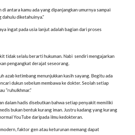
n di antara kamu ada yang dipanjangkan umurnya sampai
g dahulu diketahuinya.”
aya ingat pada usia lanjut adalah bagian dari proses
kit tidak selalu berarti hukuman. Nabi sendiri mengajarkan
hkan pengangkat derajat seseorang.
duh azab ketimbang menunjukkan kasih sayang. Begitu ada
encari dukun sebelum membawa ke dokter. Seolah setiap
tau “ruhulkhmar.”
an dalam hadis disebutkan bahwa setiap penyakit memiliki
n medis bukan bentuk kurang iman. Justru kadang yang kurang
anormal YouTube daripada ilmu kedokteran.
 modern, faktor gen atau keturunan memang dapat