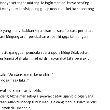
niannya setengah matang. Ia ingin menjadi karya penting
kut menyelam ke sisi paling gelap manusia—ketika seseorang
ak yang menyebabkan kerusakan sel saraf secara perlahan.
trasi, bingung arah, perubahan emosi, hingga kehilangan
netik, gangguan pembuluh darah, pola hidup tidak sehat,
n fungsi otak alami. Tetapi di masyarakat kita, penyakit
culan.“Jangan-jangan kena sihir…”
a dosa masa lalu…”
ayul mulai mengambil alih.
ang Alzheimer sebagai penyakit atau ujian biologis yang
aan Allah terhadap tubuh manusia yang menua. Islam sendiri
lemah di usia senja.