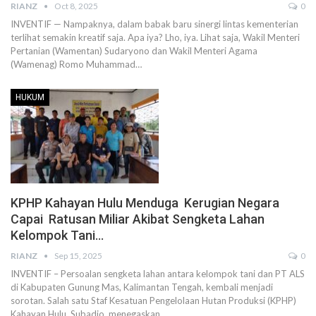
RIANZ
Oct 8, 2025
0
INVENTIF — Nampaknya, dalam babak baru sinergi lintas kementerian
terlihat semakin kreatif saja. Apa iya? Lho, iya. Lihat saja, Wakil Menteri
Pertanian (Wamentan) Sudaryono dan Wakil Menteri Agama
(Wamenag) Romo Muhammad…
HUKUM
KPHP Kahayan Hulu Menduga Kerugian Negara
Capai Ratusan Miliar Akibat Sengketa Lahan
Kelompok Tani…
RIANZ
Sep 15, 2025
0
INVENTIF – Persoalan sengketa lahan antara kelompok tani dan PT ALS
di Kabupaten Gunung Mas, Kalimantan Tengah, kembali menjadi
sorotan. Salah satu Staf Kesatuan Pengelolaan Hutan Produksi (KPHP)
Kahayan Hulu, Subadio, menegaskan…