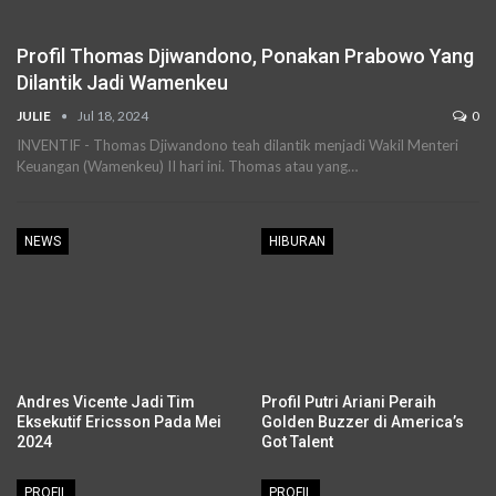
Profil Thomas Djiwandono, Ponakan Prabowo Yang
Dilantik Jadi Wamenkeu
JULIE
Jul 18, 2024
0
INVENTIF - Thomas Djiwandono teah dilantik menjadi Wakil Menteri
Keuangan (Wamenkeu) II hari ini. Thomas atau yang
…
NEWS
HIBURAN
Andres Vicente Jadi Tim
Profil Putri Ariani Peraih
Eksekutif Ericsson Pada Mei
Golden Buzzer di America’s
2024
Got Talent
PROFIL
PROFIL