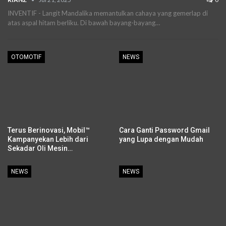
INVENTIF - Langit Mandalika memantulkan cahaya yang gemerlap di
atas aspal hitam berliku. Di bawah bayang-bayang…
OTOMOTIF
NEWS
Terus Berinovasi, Mobil™
Cara Ganti Password Gmail
Kampanyekan Lebih dari
yang Lupa dengan Mudah
Sekadar Oli Mesin…
NEWS
NEWS