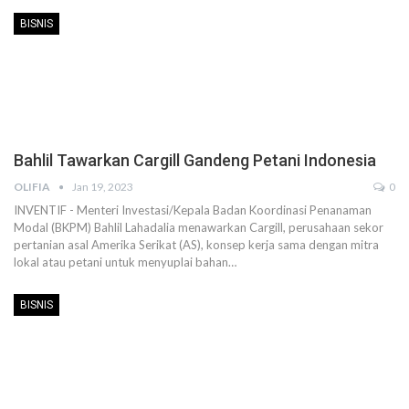
BISNIS
Bahlil Tawarkan Cargill Gandeng Petani Indonesia
OLIFIA
Jan 19, 2023
0
INVENTIF - Menteri Investasi/Kepala Badan Koordinasi Penanaman
Modal (BKPM) Bahlil Lahadalia menawarkan Cargill, perusahaan sekor
pertanian asal Amerika Serikat (AS), konsep kerja sama dengan mitra
lokal atau petani untuk menyuplai bahan
…
BISNIS